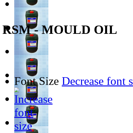
RSM - MOULD OIL
Font Size
Decrease font s