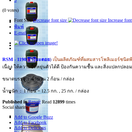
5
(0 votes)
Font Size
Decrease font size
Increase font
พิมพ์
E-mail
RSM -
1190(ยางมะตอย
)
เป็นผลิตภัณฑ์ที่ผสมสารโพลิเมอร์ชนิดพ
เนื่อง ให้ความยืดหยุ่นตัวได้ดี ป้องกันความชื้น และสิ่งแปลกปล
ขนาดบรรจุ : จำนวน 2 ก้อน / กล่อง
น้ำหนัก : 1 ก้อน = 12.5 กก. , 25 กก. / กล่อง
Published in
Repair
Read
12899
times
Social sharing
Add to Google Buzz
Add to Facebook
Add to Delicious