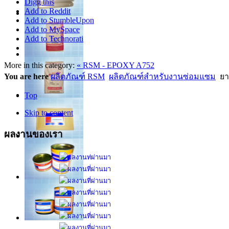
Digg this
Add to Reddit
Add to StumbleUpon
Add to MySpace
Add to Technorati
More in this category:
« RSM - EPOXY A752
You are here
ผลิตภัณฑ์ RSM
ผลิตภัณฑ์สำหรับงานซ่อมแซม
ย
Top
Skip to content
ผลงานของเรา