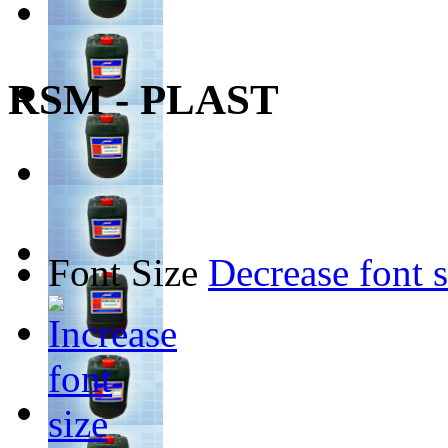
RSM - PLAST
Font Size
Decrease font s